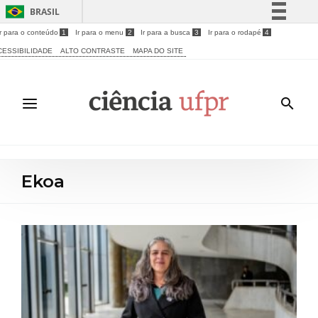
BRASIL
Ir para o conteúdo
1
Ir para o menu
2
Ir para a busca
3
Ir para o rodapé
4
Simplifique!
CESSIBILIDADE
ALTO CONTRASTE
MAPA DO SITE
Comunica BR
Participe
Acesso à informação
Legislação
Canais
Ekoa