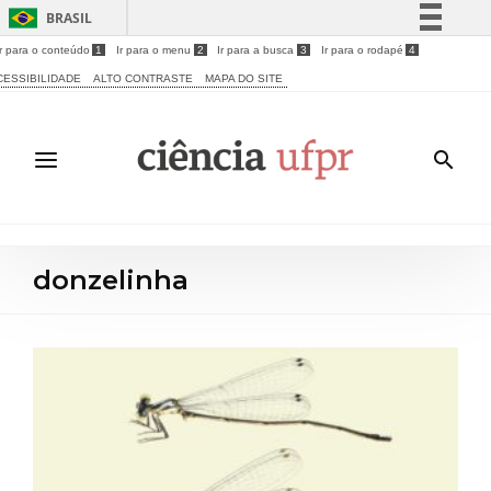
BRASIL
Ir para o conteúdo
1
Ir para o menu
2
Ir para a busca
3
Ir para o rodapé
4
Simplifique!
CESSIBILIDADE
ALTO CONTRASTE
MAPA DO SITE
Comunica BR
Participe
Acesso à informação
Legislação
Canais
donzelinha