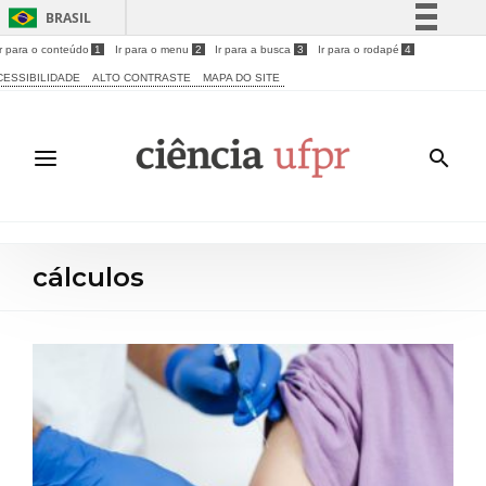
BRASIL
Ir para o conteúdo
1
Ir para o menu
2
Ir para a busca
3
Ir para o rodapé
4
Simplifique!
CESSIBILIDADE
ALTO CONTRASTE
MAPA DO SITE
Comunica BR
Participe
Acesso à informação
Legislação
Canais
cálculos