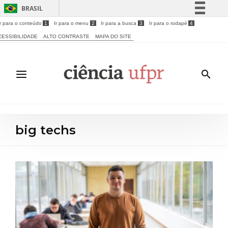
BRASIL
Ir para o conteúdo
1
Ir para o menu
2
Ir para a busca
3
Ir para o rodapé
4
Simplifique!
CESSIBILIDADE
ALTO CONTRASTE
MAPA DO SITE
Comunica BR
Participe
Acesso à informação
Legislação
Canais
big techs