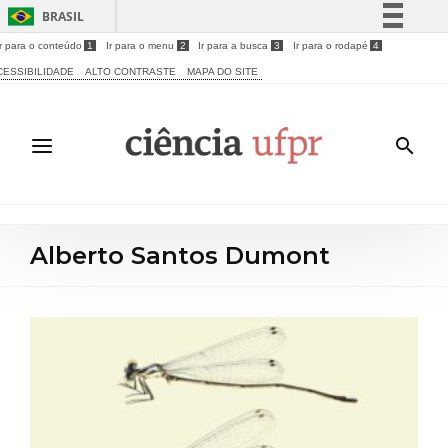
BRASIL
Ir para o conteúdo
1
Ir para o menu
2
Ir para a busca
3
Ir para o rodapé
4
Simplifique!
CESSIBILIDADE
ALTO CONTRASTE
MAPA DO SITE
Comunica BR
Participe
Acesso à informação
Legislação
Canais
Alberto Santos Dumont