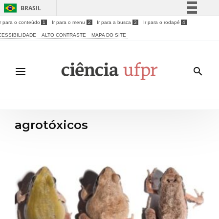
BRASIL
Ir para o conteúdo
1
Ir para o menu
2
Ir para a busca
3
Ir para o rodapé
4
Simplifique!
CESSIBILIDADE
ALTO CONTRASTE
MAPA DO SITE
Comunica BR
Participe
Acesso à informação
Legislação
Canais
agrotóxicos