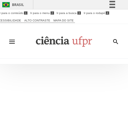
BRASIL
Ir para o conteúdo
1
Ir para o menu
2
Ir para a busca
3
Ir para o rodapé
4
Simplifique!
CESSIBILIDADE
ALTO CONTRASTE
MAPA DO SITE
Comunica BR
Participe
Acesso à informação
Legislação
Canais