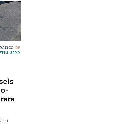
RÁFICO
RE
TIM UFPR
seis
o-
rara
DES