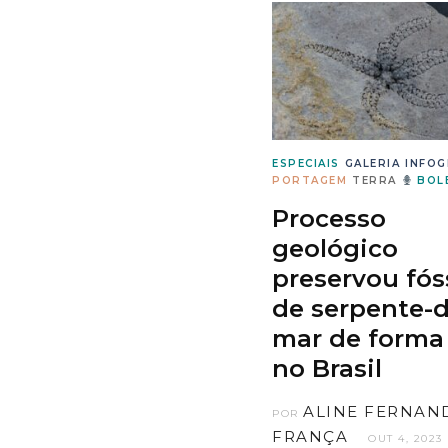
ESPECIAIS
GALERIA
INFOG
PORTAGEM
TERRA
BOLE
Processo
geológico
preservou fós
de serpente-d
mar de forma 
no Brasil
ALINE FERNAN
POR
FRANÇA
OUT 4, 2023