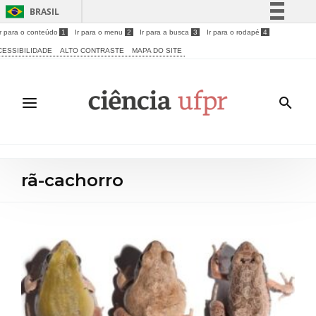
BRASIL
Ir para o conteúdo
1
Ir para o menu
2
Ir para a busca
3
Ir para o rodapé
4
Simplifique!
CESSIBILIDADE
ALTO CONTRASTE
MAPA DO SITE
Comunica BR
Participe
Acesso à informação
Legislação
Canais
rã-cachorro