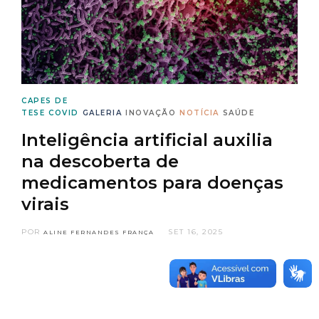
CAPES DE
TESE
COVID
GALERIA
INOVAÇÃO
NOTÍCIA
SAÚDE
Inteligência artificial auxilia
na descoberta de
medicamentos para doenças
virais
POR
SET 16, 2025
ALINE FERNANDES FRANÇA