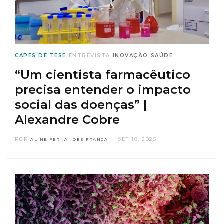
CAPES DE TESE
ENTREVISTA
INOVAÇÃO
SAÚDE
“Um cientista farmacêutico
precisa entender o impacto
social das doenças” |
Alexandre Cobre
POR
SET 18, 2025
ALINE FERNANDES FRANÇA