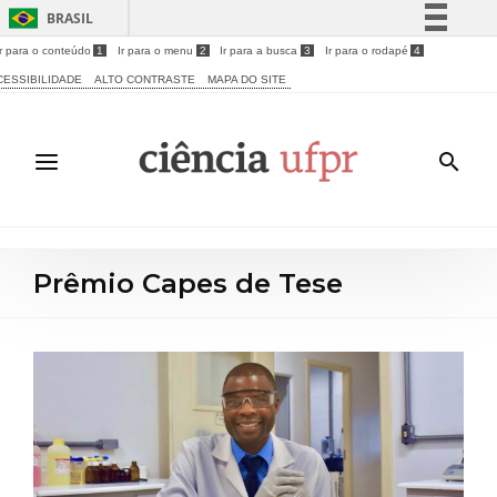
BRASIL
Ir para o conteúdo
1
Ir para o menu
2
Ir para a busca
3
Ir para o rodapé
4
Simplifique!
CESSIBILIDADE
ALTO CONTRASTE
MAPA DO SITE
Comunica BR
Participe
Acesso à informação
Legislação
Canais
Prêmio Capes de Tese