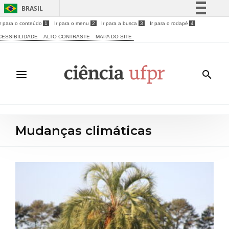
BRASIL
Ir para o conteúdo
1
Ir para o menu
2
Ir para a busca
3
Ir para o rodapé
4
Simplifique!
CESSIBILIDADE
ALTO CONTRASTE
MAPA DO SITE
Comunica BR
Participe
Acesso à informação
Legislação
Canais
Mudanças climáticas