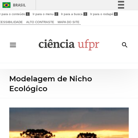
BRASIL
Ir para o conteúdo
1
Ir para o menu
2
Ir para a busca
3
Ir para o rodapé
4
Simplifique!
CESSIBILIDADE
ALTO CONTRASTE
MAPA DO SITE
Comunica BR
Participe
Acesso à informação
Legislação
Canais
Modelagem de Nicho
Ecológico