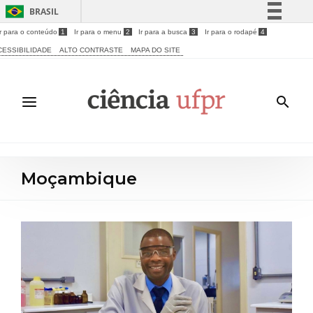
BRASIL
Ir para o conteúdo
1
Ir para o menu
2
Ir para a busca
3
Ir para o rodapé
4
Simplifique!
CESSIBILIDADE
ALTO CONTRASTE
MAPA DO SITE
Comunica BR
Participe
Acesso à informação
Legislação
Canais
Moçambique