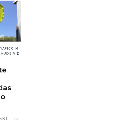
RÁFICO
M
SAÚDE
VÍD
te
das
do
SKI
JUL