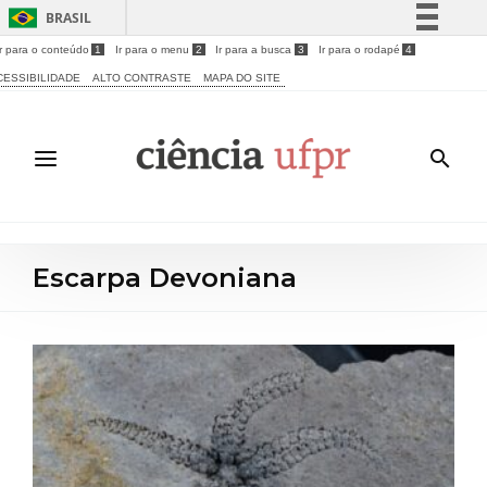
BRASIL
Ir para o conteúdo
1
Ir para o menu
2
Ir para a busca
3
Ir para o rodapé
4
Simplifique!
CESSIBILIDADE
ALTO CONTRASTE
MAPA DO SITE
Comunica BR
Participe
Acesso à informação
Legislação
Canais
Escarpa Devoniana