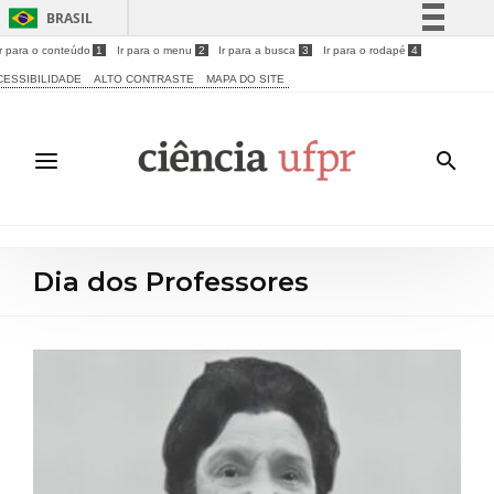
BRASIL
Ir para o conteúdo
1
Ir para o menu
2
Ir para a busca
3
Ir para o rodapé
4
Simplifique!
CESSIBILIDADE
ALTO CONTRASTE
MAPA DO SITE
Comunica BR
Participe
Acesso à informação
Legislação
Canais
Dia dos Professores