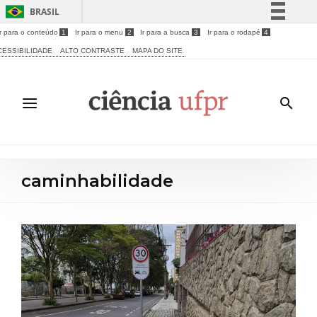
BRASIL
Ir para o conteúdo
1
Ir para o menu
2
Ir para a busca
3
Ir para o rodapé
4
Simplifique!
CESSIBILIDADE
ALTO CONTRASTE
MAPA DO SITE
Comunica BR
Participe
Acesso à informação
Legislação
Canais
caminhabilidade