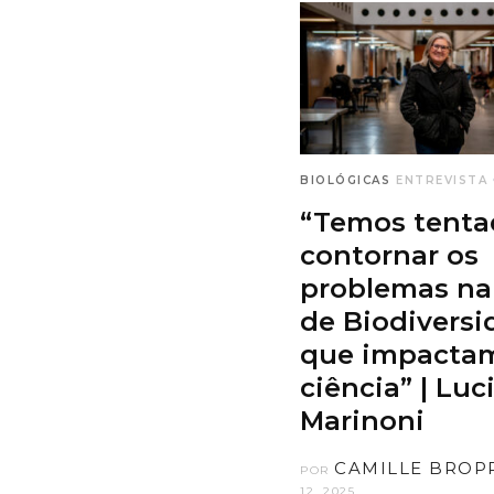
BIOLÓGICAS
ENTREVISTA
“Temos tenta
contornar os
problemas na
de Biodiversi
que impacta
ciência” | Luc
Marinoni
CAMILLE BROP
POR
12, 2025