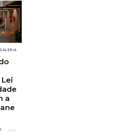
GALERIA
do
 Lei
dade
m a
iane
P
JUN