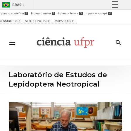
BRASIL
Ir para o conteúdo
1
Ir para o menu
2
Ir para a busca
3
Ir para o rodapé
4
Simplifique!
CESSIBILIDADE
ALTO CONTRASTE
MAPA DO SITE
Comunica BR
Participe
Acesso à informação
Legislação
Canais
Laboratório de Estudos de
Lepidoptera Neotropical