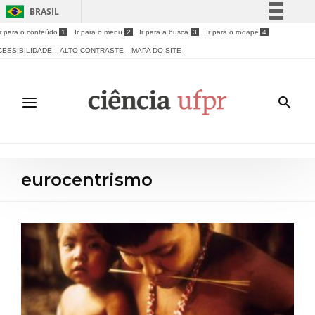
BRASIL
Ir para o conteúdo
1
Ir para o menu
2
Ir para a busca
3
Ir para o rodapé
4
Simplifique!
CESSIBILIDADE
ALTO CONTRASTE
MAPA DO SITE
Comunica BR
Participe
Acesso à informação
Legislação
Canais
eurocentrismo