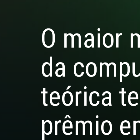
O maior 
da comp
teórica t
prêmio e