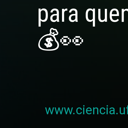
para que
💰👀
www.ciencia.uf