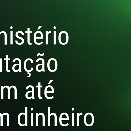
mistério
utação
em até
m dinheiro