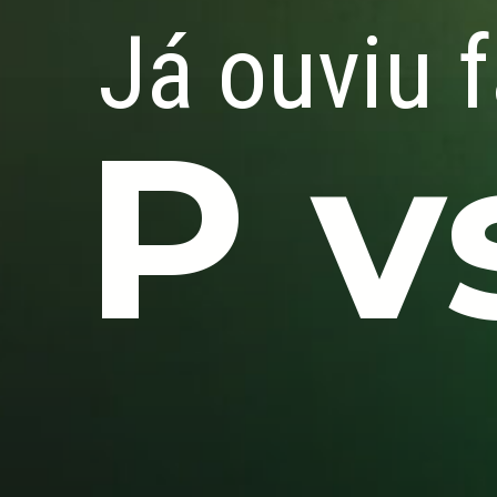
Já ouviu f
P v