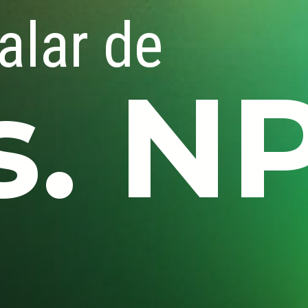
alar de
s. N