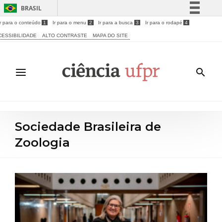
BRASIL
Ir para o conteúdo
1
Ir para o menu
2
Ir para a busca
3
Ir para o rodapé
4
Simplifique!
CESSIBILIDADE
ALTO CONTRASTE
MAPA DO SITE
Comunica BR
Participe
Acesso à informação
Legislação
Canais
Sociedade Brasileira de
Zoologia