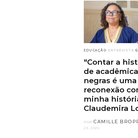
EDUCAÇÃO
ENTREVISTA
G
“Contar a hist
de acadêmica
negras é uma
reconexão co
minha história
Claudemira L
CAMILLE BROP
POR
23, 2025