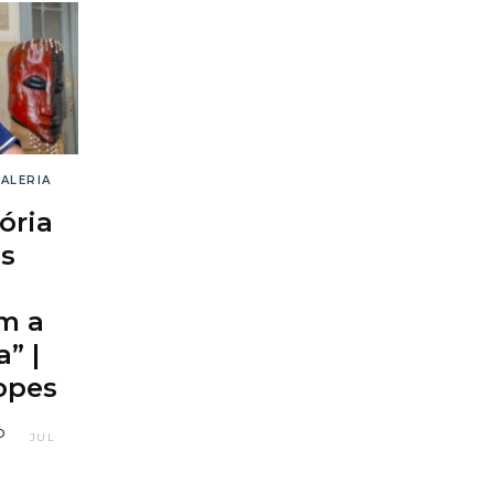
ALERIA
ória
s
m a
” |
opes
P
JUL