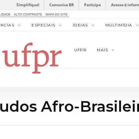
Simplifique!
Comunica BR
Participe
Acesso à infor
LIDADE
ALTO CONTRASTE
MAPA DO SITE
ÊNCIAS
ESPECIAIS
IDEIAS
MULTIMÍDIA
UFPR
MAIS
udos Afro-Brasilei