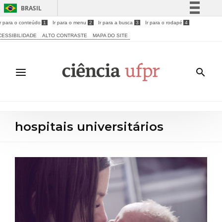
BRASIL
Ir para o conteúdo
1
Ir para o menu
2
Ir para a busca
3
Ir para o rodapé
4
Simplifique!
CESSIBILIDADE
ALTO CONTRASTE
MAPA DO SITE
Comunica BR
Participe
Acesso à informação
Legislação
Canais
hospitais universitários