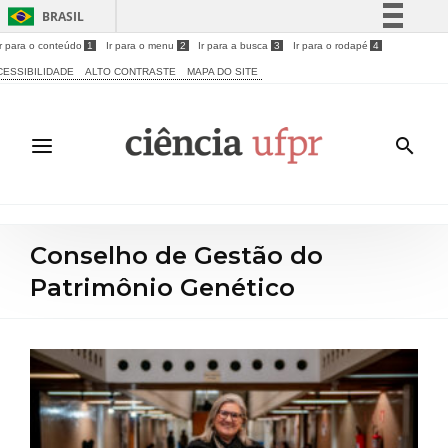
BRASIL
Ir para o conteúdo
1
Ir para o menu
2
Ir para a busca
3
Ir para o rodapé
4
Simplifique!
CESSIBILIDADE
ALTO CONTRASTE
MAPA DO SITE
Comunica BR
Participe
Acesso à informação
Legislação
Canais
Conselho de Gestão do
Patrimônio Genético