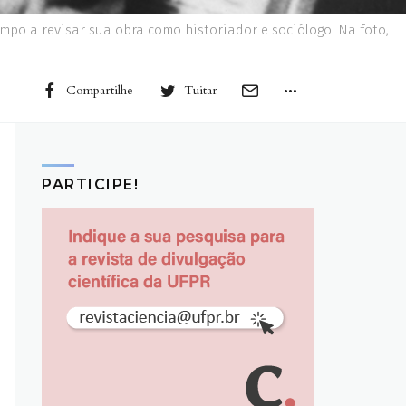
mpo a revisar sua obra como historiador e sociólogo. Na foto,
Compartilhe
Tuitar
PARTICIPE!