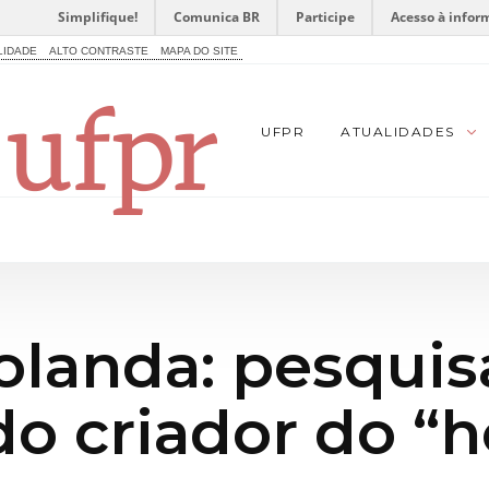
Simplifique!
Comunica BR
Participe
Acesso à infor
LIDADE
ALTO CONTRASTE
MAPA DO SITE
UFPR
ATUALIDADES
olanda: pesqui
 do criador do 