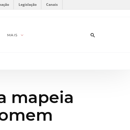
mação
Legislação
Canais
MAIS
sa mapeia
“homem