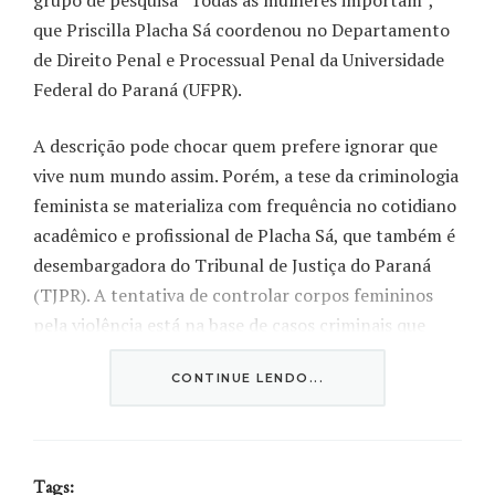
grupo de pesquisa “Todas as mulheres importam”,
que Priscilla Placha Sá coordenou no Departamento
de Direito Penal e Processual Penal da Universidade
Federal do Paraná (UFPR).
A descrição pode chocar quem prefere ignorar que
vive num mundo assim. Porém, a tese da criminologia
feminista se materializa com frequência no cotidiano
acadêmico e profissional de Placha Sá, que também é
desembargadora do Tribunal de Justiça do Paraná
(TJPR). A tentativa de controlar corpos femininos
pela violência está na base de casos criminais que
chegavam à 2ª Vara Criminal antes da criação da 6ª
CONTINUE LENDO...
Câmara Criminal, especializada em violência
doméstica e familiar.
Já são 11 anos de lei específica contra o feminicídio
Tags: