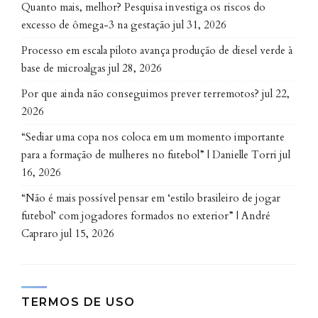
Quanto mais, melhor? Pesquisa investiga os riscos do
perceber que isso não tem apenas consequências
excesso de ômega-3 na gestação
jul 31, 2026
emocionais e sociais, podendo ser vítimas potenciais
e diretas.
Processo em escala piloto avança produção de diesel verde à
base de microalgas
jul 28, 2026
Muito tem se falado de como o caso de Itumbiara
Por que ainda não conseguimos prever terremotos?
jul 22,
(GO)
mostrou uma opinião pública que tende à
2026
vilanização da mulher
que foi vítima, adotando, por
“Sediar uma copa nos coloca em um momento importante
exemplo, como realista o discurso da postagem
para a formação de mulheres no futebol” | Danielle Torri
jul
aberta que o assassino dos próprios filhos deixou em
16, 2026
uma rede social. Qual a simbologia por trás desse
caso, na sua compreensão?
“Não é mais possível pensar em ‘estilo brasileiro de jogar
futebol’ com jogadores formados no exterior” | André
Capraro
jul 15, 2026
Placha Sá
|
Não vou comentar o caso direto, por
dever ético e legal.
TERMOS DE USO