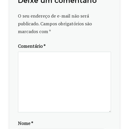
Deixe um comentário
frente da unidade, filhos aparecem como principal
vítima secundária de casos de feminicídio tentados e
O seu endereço de e-mail não será
consumados, muitas vezes porque tentam impedir a
publicado.
Campos obrigatórios são
agressão.
marcados com
*
A discussão, porém, está em quando o foco principal
Comentário
*
da violência são entes queridos, mantido o intuito de
atingir uma mulher. Popularizada pela expressão
violência vicária (do latim
vicarius
, que significa
substituto), esse tipo de agressão às vezes poupa a
vida da mulher, mas não a blinda da dor e menos
ainda do escrutínio social. “[Ocorre] uma morte em
vida ou uma morte da memória da mulher”, avalia
Placha Sá.
Nesta entrevista, a professora e pesquisadora fala
Nome
*
sobre violência vicária, o que espera da legislação e da