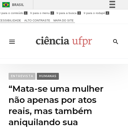
BRASIL
Ir para o conteúdo
1
Ir para o menu
2
Ir para a busca
3
Ir para o rodapé
4
Simplifique!
CESSIBILIDADE
ALTO CONTRASTE
MAPA DO SITE
Comunica BR
Participe
Acesso à informação
Legislação
Canais
ENTREVISTA
HUMANAS
“Mata-se uma mulher
não apenas por atos
reais, mas também
aniquilando sua