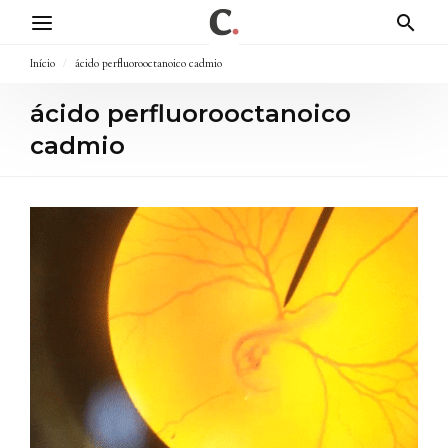
Início
/
ácido perfluorooctanoico cadmio
ácido perfluorooctanoico
cadmio