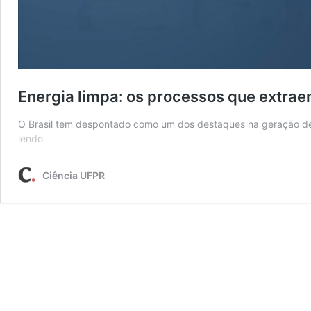
Energia limpa: os processos que extrae
O Brasil tem despontado como um dos destaques na geração de
Energia
lendo
limpa:
os
Ciência UFPR
processos
que
extraem
hidrogênio
de
matéria
orgânica
inusitada