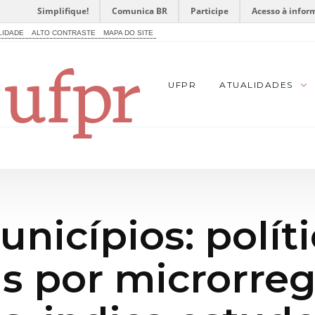
Simplifique!
Comunica BR
Participe
Acesso à infor
LIDADE
ALTO CONTRASTE
MAPA DO SITE
UFPR
ATUALIDADES
nicípios: políti
s por microrreg