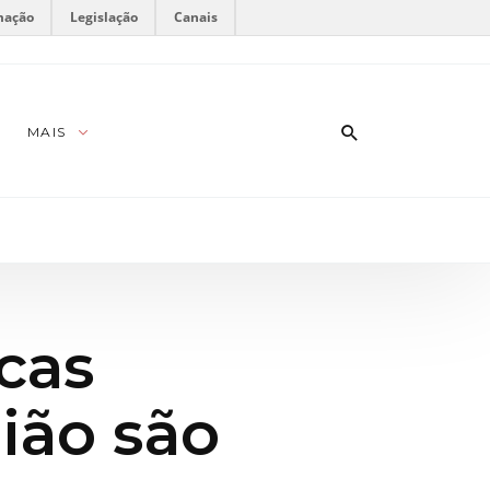
mação
Legislação
Canais
MAIS
cas
ião são