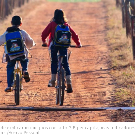
 explicar municípios com alto PIB per capita, mas indicadores 
pari/Acervo Pessoal